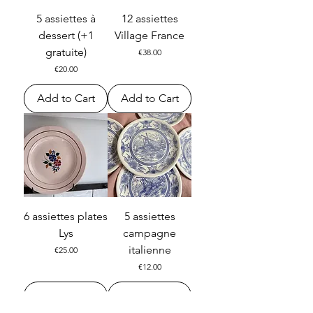
5 assiettes à
12 assiettes
dessert (+1
Village France
gratuite)
Price
€38.00
Price
€20.00
Add to Cart
Add to Cart
6 assiettes plates
5 assiettes
Lys
campagne
italienne
Price
€25.00
Price
€12.00
Add to Cart
Add to Cart