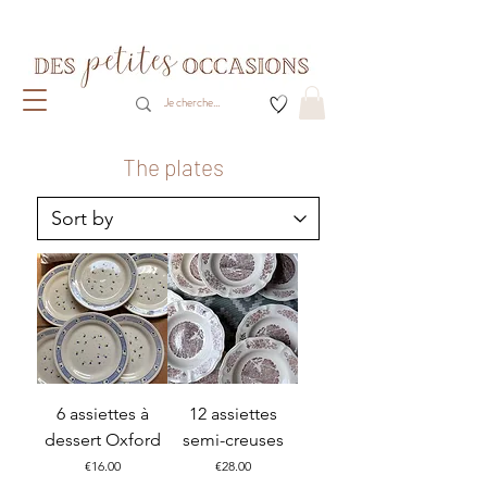
Livraison gratuite dès 80€ d'achats
(France métropolitaine)​
The plates
6 assiettes à
12 assiettes
dessert Oxford
semi-creuses
Price
Price
€16.00
€28.00