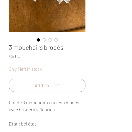
3 mouchoirs brodés
Price
€5.00
Only 1 left in stock
Add to Cart
Lot de 3 mouchoirs anciens blancs
avec broderies fleuries.
Etat
: bel état