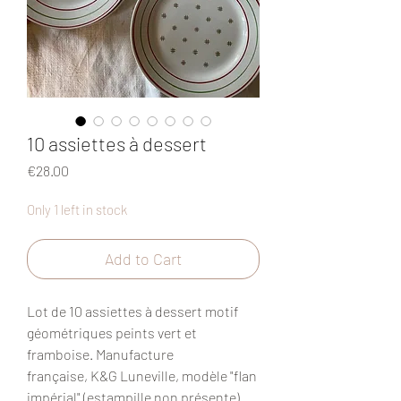
10 assiettes à dessert
Price
€28.00
Only 1 left in stock
Add to Cart
Lot de 10 assiettes à dessert motif
géométriques peints vert et
framboise. Manufacture
française, K&G Luneville, modèle "flan
impérial" (estampille non présente).