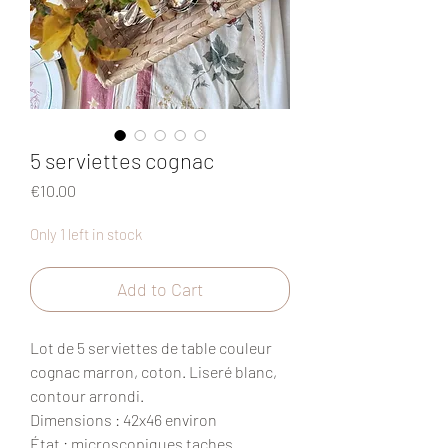
5 serviettes cognac
Price
€10.00
Only 1 left in stock
Add to Cart
Lot de 5 serviettes de table couleur
cognac marron, coton. Liseré blanc,
contour arrondi.
Dimensions : 42x46 environ
État : microscopiques taches