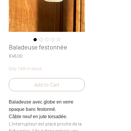
Baladeuse festonnée
Price
€46.00
Only 1 left in stock
Add to Cart
Baladeuse avec globe en verre
opaque banc festonné.
Câble neuf en jute torsadée.
L'interrupteur est placé proche de la
fiche prise, il faut donc prévoir une