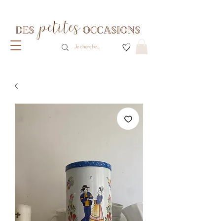
Livraison gratuite dès 80€ d'achats
(France métropolitaine)​