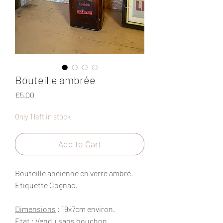
Bouteille ambrée
Price
€5.00
Only 1 left in stock
Add to Cart
Bouteille ancienne en verre ambré.
Etiquette Cognac.
Dimensions
: 19x7cm environ.
Etat
: Vendu sans bouchon.