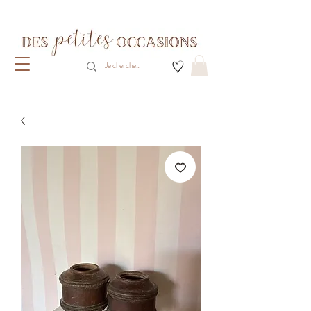
Livraison gratuite dès 80€ d'achats
(France métropolitaine)​