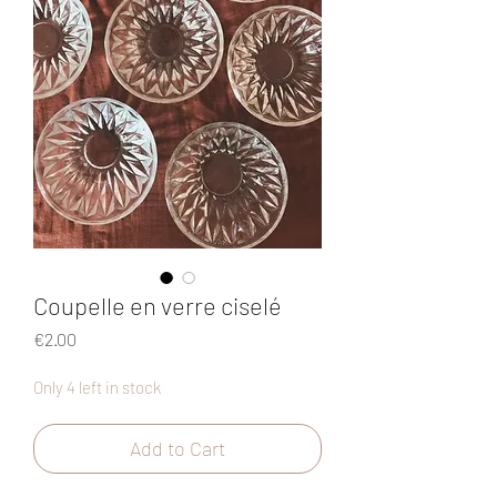
Coupelle en verre ciselé
Price
€2.00
Only 4 left in stock
Add to Cart