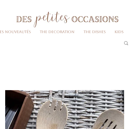
Livraison gratuite dès 80€ d'achats
(France métropolitaine)​
Les nouveautés
The decoration
The dishes
Kids