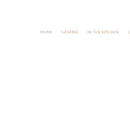
Home
Général
In the kitchen