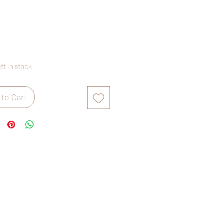
rice
eft in stock
to Cart