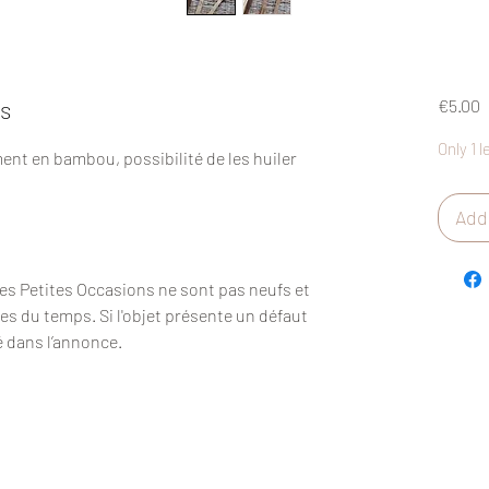
P
is
€5.00
Only 1 l
ent en bambou, possibilité de les huiler
Add 
Des Petites Occasions ne sont pas neufs et
es du temps. Si l'objet présente un défaut
é dans l’annonce.