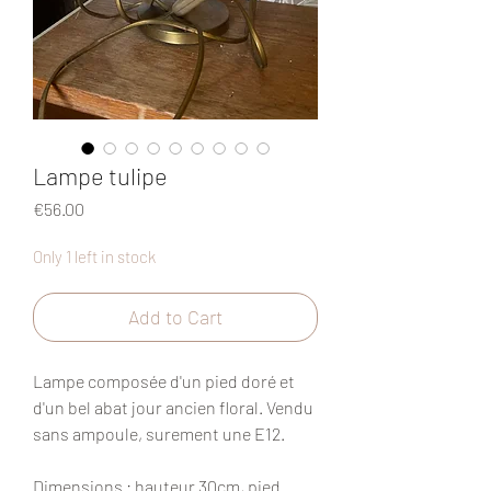
Lampe tulipe
Price
€56.00
Only 1 left in stock
Add to Cart
Lampe composée d'un pied doré et
d'un bel abat jour ancien floral. Vendu
sans ampoule, surement une E12.
Dimensions
: hauteur 30cm, pied