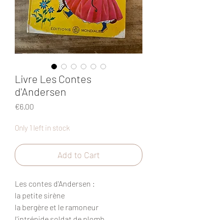
Livre Les Contes
d'Andersen
Price
€6.00
Only 1 left in stock
Add to Cart
Les contes d'Andersen :
la petite sirène
la bergère et le ramoneur
l'intrépide soldat de plomb