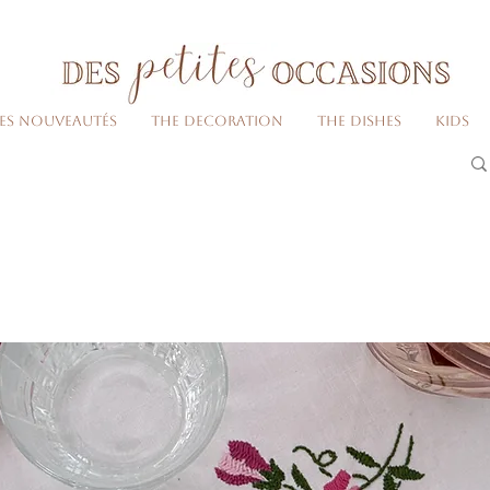
Livraison gratuite dès 80€ d'achats
(France métropolitaine)​
Les nouveautés
The decoration
The dishes
Kids