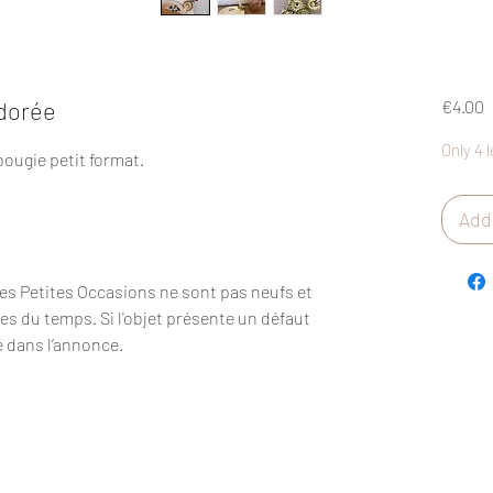
P
 dorée
€4.00
Only 4 l
bougie petit format.
Add 
Des Petites Occasions ne sont pas neufs et
es du temps. Si l'objet présente un défaut
é dans l’annonce.