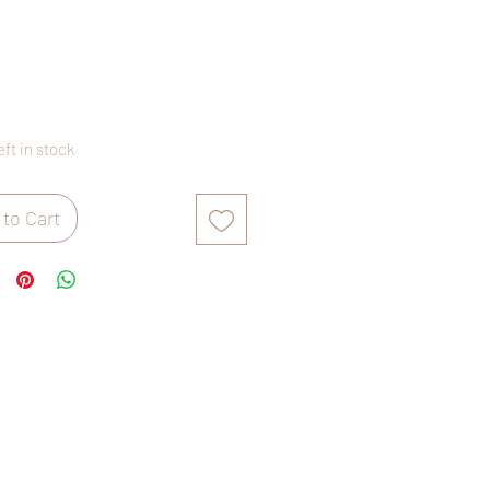
rice
eft in stock
to Cart