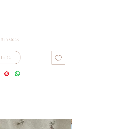
rice
eft in stock
to Cart