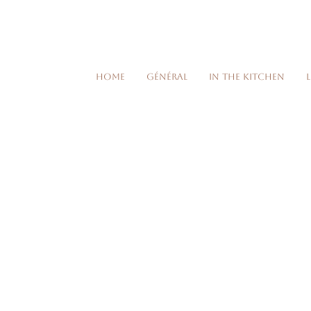
Home
Général
In the kitchen