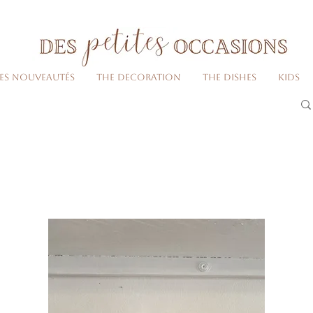
Livraison gratuite dès 80€ d'achats
(France métropolitaine)​
Les nouveautés
The decoration
The dishes
Kids