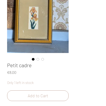
Petit cadre
Price
€8.00
Only 1 left in stock
Add to Cart