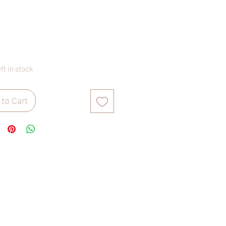
Price
eft in stock
to Cart