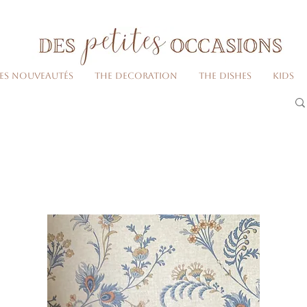
Livraison gratuite dès 80€ d'achats
(France métropolitaine)​
Les nouveautés
The decoration
The dishes
Kids