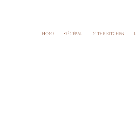
Home
Général
In the kitchen