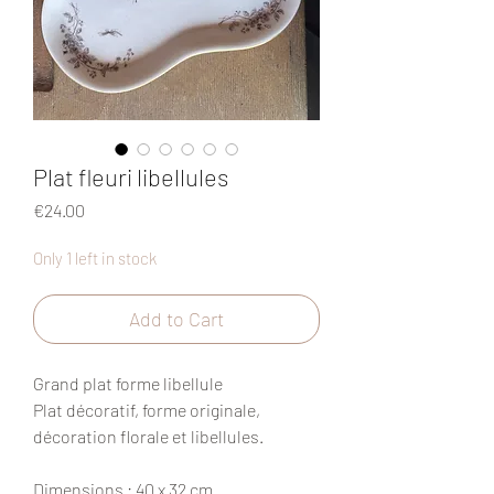
Plat fleuri libellules
Price
€24.00
Only 1 left in stock
Add to Cart
Grand plat forme libellule
Plat décoratif, forme originale,
décoration florale et libellules.
Dimensions
: 40 x 32 cm