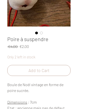
Poire à suspendre
Regular
Sale
 €4.00 
€2.00
Price
Price
Only 2 left in stock
Add to Cart
Boule de Noël vintage en forme de
poire sucrée.
Dimensions
: 7cm
Etat
: ancienne mais pas de défaut