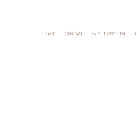
Home
Général
In the kitchen