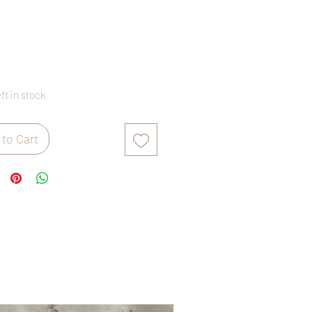
rice
eft in stock
to Cart