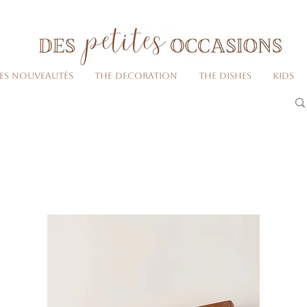
Livraison gratuite dès 80€ d'achats
(France métropolitaine)​
Les nouveautés
The decoration
The dishes
Kids