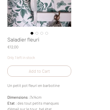
Saladier fleuri
Price
€12.00
Only 1 left in stock
Add to Cart
Un petit pot fleuri en barbotine
Dimensions
:
7x14cm
Etat
: des tout petits manques
d'émail sur le tour, bel état