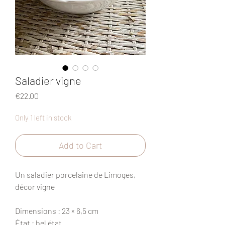
Saladier vigne
Price
€22.00
Only 1 left in stock
Add to Cart
Un saladier porcelaine de Limoges,
décor vigne
Dimensions : 23 × 6,5 cm
État : bel état