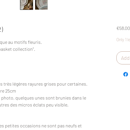
2)
€58.00
Only 1 l
que au motifs fleuris.
basket collection".
Add 
es très légères rayures grises pour certaines.
tre 25cm
en photo, quelques unes sont brunies dans le
utres des micros éclats peu visible,
des petites occasions ne sont pas neufs et