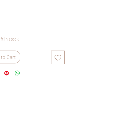
Price
eft in stock
to Cart