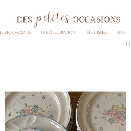
Livraison gratuite dès 80€ d'achats
(France métropolitaine)​
Les nouveautés
The decoration
The dishes
Kids