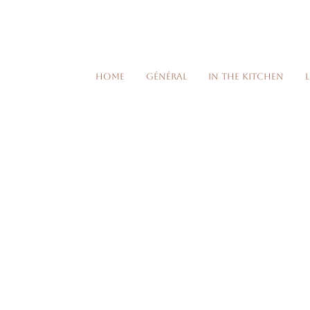
Home
Général
In the kitchen