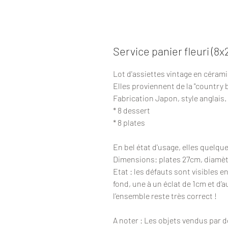
Service panier fleuri (8x
Lot d'assiettes vintage en cérami
Elles proviennent de la "country 
Fabrication Japon, style anglais.
* 8 dessert
* 8 plates
En bel état d'usage, elles quelqu
Dimensions: plates 27cm, diamè
Etat : les défauts sont visibles 
fond, une à un éclat de 1cm et d’a
l’ensemble reste très correct !
A noter : Les objets vendus par 