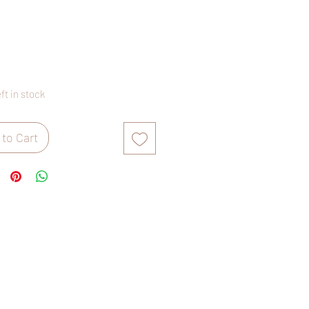
Price
eft in stock
to Cart