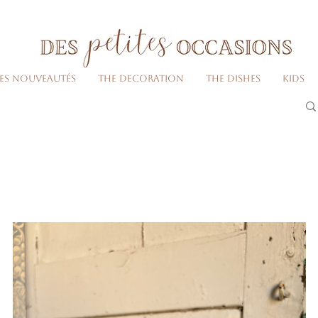
Livraison gratuite dès 80€ d'achats
(France métropolitaine)​
Les nouveautés
The decoration
The dishes
Kids