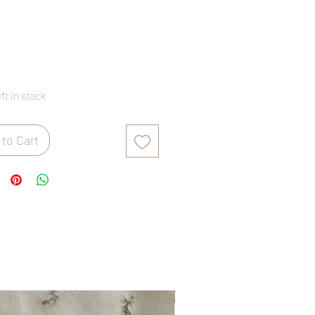
rice
eft in stock
to Cart