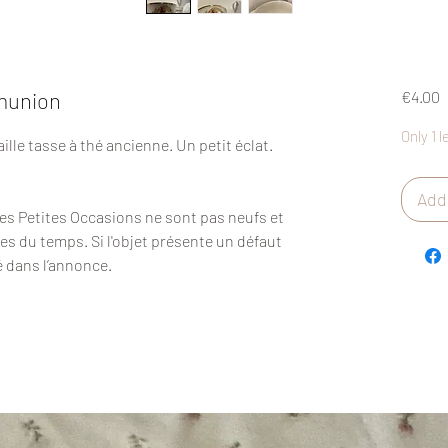
P
munion
€4.00
Only 1 l
le tasse à thé ancienne. Un petit éclat.
Add 
Des Petites Occasions ne sont pas neufs et
es du temps. Si l'objet présente un défaut
é dans l’annonce.