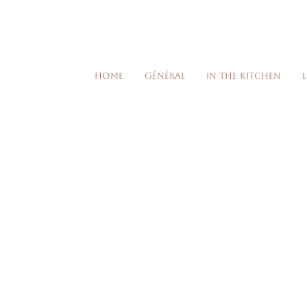
Home
Général
In the kitchen