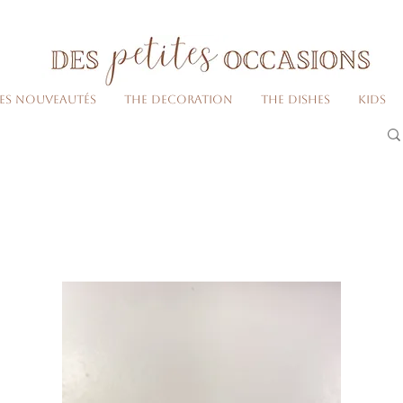
Livraison gratuite dès 80€ d'achats
(France métropolitaine)​
Les nouveautés
The decoration
The dishes
Kids