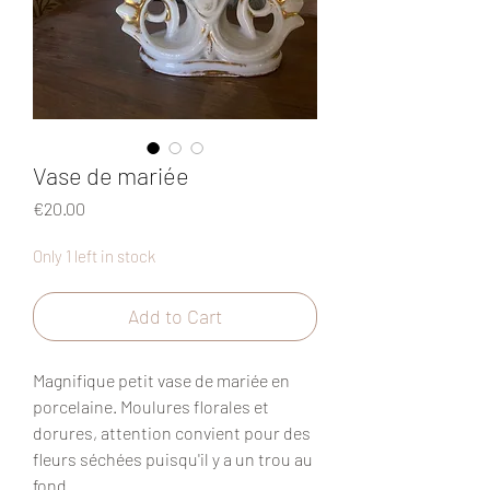
Vase de mariée
Price
€20.00
Only 1 left in stock
Add to Cart
Magnifique petit vase de mariée en
porcelaine. Moulures florales et
dorures, attention convient pour des
fleurs séchées puisqu'il y a un trou au
fond.