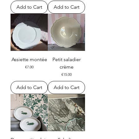
Add to Cart
Add to Cart
Assiette montée
Petit saladier
crème
Price
€7.00
Price
€15.00
Add to Cart
Add to Cart