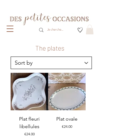
Livraison gratuite dès 80€ d'achats
(France métropolitaine)​
The plates
Plat fleuri
Plat ovale
libellules
Price
€24.00
Price
€24.00