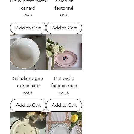
Deux petits plats
Saladier
canard
festonné
Price
Price
€26.00
€9.00
Add to Cart
Add to Cart
Saladier vigne
Plat ovale
porcelaine
faïence rose
Price
Price
€20.00
€22.00
Add to Cart
Add to Cart