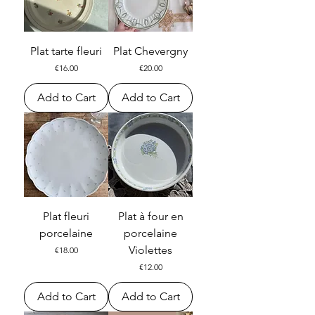
Plat tarte fleuri
Plat Chevergny
Price
Price
€16.00
€20.00
Add to Cart
Add to Cart
Plat fleuri
Plat à four en
porcelaine
porcelaine
Violettes
Price
€18.00
Price
€12.00
Add to Cart
Add to Cart