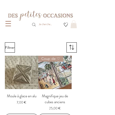
Livraison gratuite dès 80€ d'achats
(France métropolitaine)​
Filtrer
Coup de ♡
Moule à glace en alu
Magnifique jeu de
cubes anciens
Prix
7,00 €
Prix
25,00 €