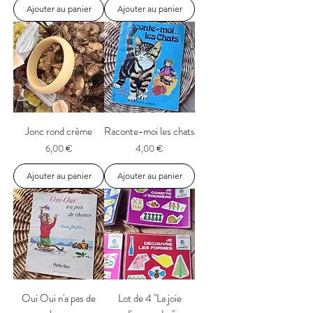
Ajouter au panier
Ajouter au panier
Jonc rond crème
Raconte-moi les chats
Prix
Prix
6,00 €
4,00 €
Ajouter au panier
Ajouter au panier
Oui Oui n'a pas de
Lot de 4 "La joie