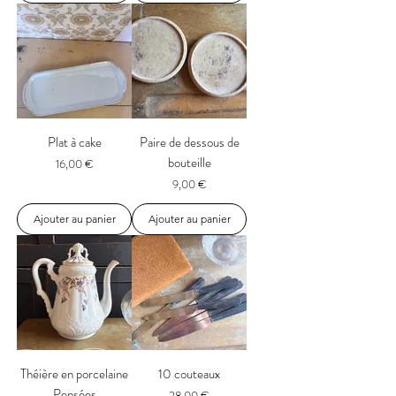
Plat à cake
Paire de dessous de
bouteille
Prix
16,00 €
Prix
9,00 €
Ajouter au panier
Ajouter au panier
Théière en porcelaine
10 couteaux
Pensées
Prix
28,00 €