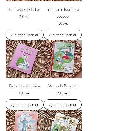
L'enfance de Babar
Stéphanie habille sa
poupée
Prix
2,00 €
Prix
4,00 €
Ajouter au panier
Ajouter au panier
Babar devient papa
Méthode Boscher
Prix
Prix
6,00 €
2,00 €
Ajouter au panier
Ajouter au panier