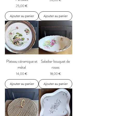
Prix
25,00 €
Ajouter au panier
Ajouter au panier
Plateau céramique et
Saladier bouquet de
métal
roses
Prix
Prix
14,00 €
18,00 €
Ajouter au panier
Ajouter au panier