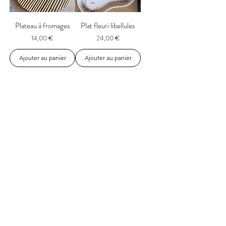
Plateau à fromages
Plat fleuri libellules
Prix
Prix
14,00 €
24,00 €
Ajouter au panier
Ajouter au panier