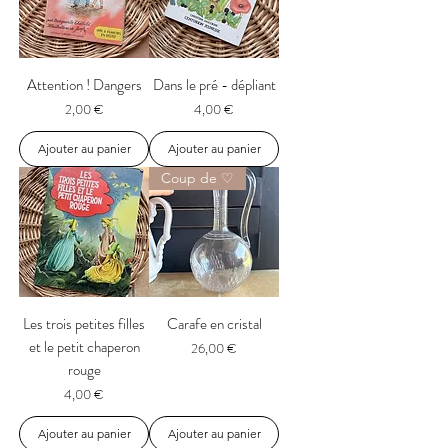
Attention ! Dangers
Dans le pré - dépliant
Prix
Prix
2,00 €
4,00 €
Ajouter au panier
Ajouter au panier
Coup de ♡
Les trois petites filles
Carafe en cristal
et le petit chaperon
Prix
26,00 €
rouge
Prix
4,00 €
Ajouter au panier
Ajouter au panier