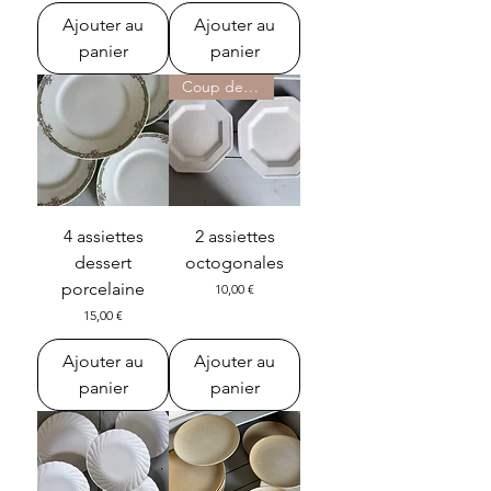
Ajouter au
Ajouter au
panier
panier
Coup de ♡
4 assiettes
2 assiettes
dessert
octogonales
porcelaine
Prix
10,00 €
Prix
15,00 €
Ajouter au
Ajouter au
panier
panier