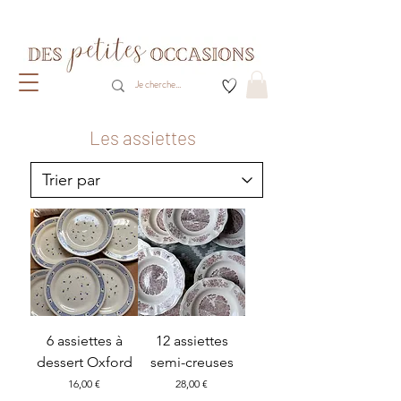
Livraison gratuite dès 80€ d'achats
(France métropolitaine)​
Les assiettes
6 assiettes à
12 assiettes
dessert Oxford
semi-creuses
Prix
Prix
16,00 €
28,00 €