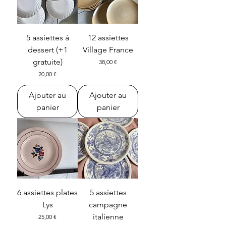
5 assiettes à
12 assiettes
dessert (+1
Village France
gratuite)
Prix
38,00 €
Prix
20,00 €
Ajouter au
Ajouter au
panier
panier
6 assiettes plates
5 assiettes
Lys
campagne
italienne
Prix
25,00 €