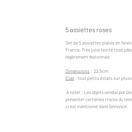
5 assiettes roses
Set de 5 assiettes plates en faï
France. Très jolie teinte rose pâ
légèrement festonnée
Dimensions
: 22,5cm
Etat
: tout petits éclats sur plu
A noter : Les objets vendus par De
présenter certaines traces du temps
ci est mentionné dans l’annonce.