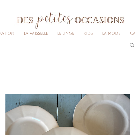
Livraison gratuite dès 80€ d'achats
(France métropolitaine)​
ration
La vaisselle
Le linge
Kids
La Mode
Ca