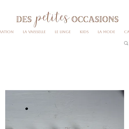
Livraison gratuite dès 80€ d'achats
(France métropolitaine)​
ration
La vaisselle
Le linge
Kids
La Mode
Ca