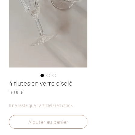
4 flutes en verre ciselé
Prix
16,00 €
Il ne reste que 1 article(s) en stock
Ajouter au panier