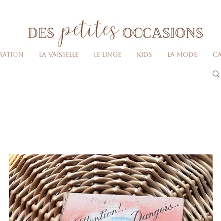
Livraison gratuite dès 80€ d'achats
(France métropolitaine)​
ration
La vaisselle
Le linge
Kids
La Mode
Ca