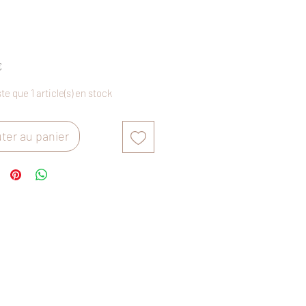
Prix
€
ste que 1 article(s) en stock
ter au panier