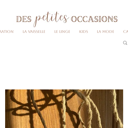
Livraison gratuite dès 80€ d'achats
(France métropolitaine)​
ration
La vaisselle
Le linge
Kids
La Mode
Ca