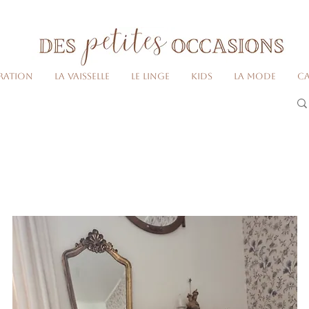
Livraison gratuite dès 80€ d'achats
(France métropolitaine)​
ration
La vaisselle
Le linge
Kids
La Mode
Ca