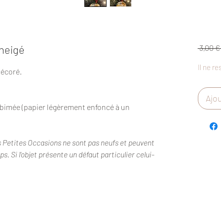
nneigé
 3,00 €
Il ne re
décoré.
Ajou
abimée (papier légèrement enfoncé à un
s Petites Occasions ne sont pas neufs et peuvent
. Si l'objet présente un défaut particulier celui-