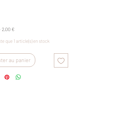
Prix
Prix
 
2,00 €
original
promotionnel
ste que 1 article(s) en stock
ter au panier