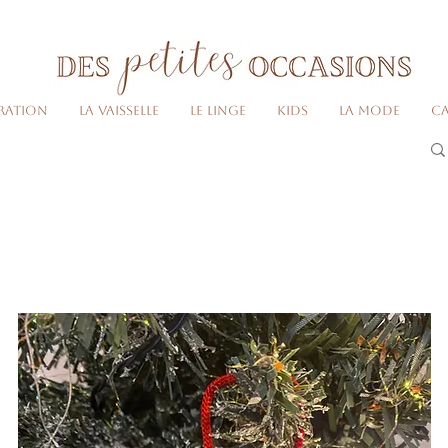
Livraison gratuite dès 80€ d'achats
(France métropolitaine)​
ration
La vaisselle
Le linge
Kids
La Mode
Ca