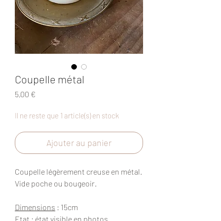
Coupelle métal
Prix
5,00 €
Il ne reste que 1 article(s) en stock
Ajouter au panier
Coupelle légèrement creuse en métal.
Vide poche ou bougeoir.
Dimensions
: 15cm
Etat
: état visible en photos