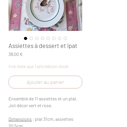
Assiettes à dessert et lpat
Prix
38,00 €
Il ne reste que 1 article(s) en stock
Ajouter au panier
Ensemble de 11 assiettes et un plat.
Joli décor vert et rose.
Dimensions
: plat 31cm, assiettes
20,5cm