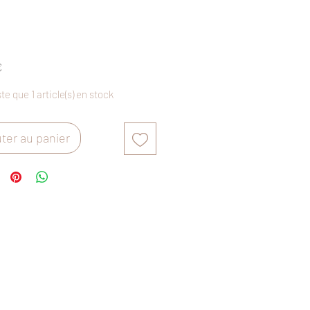
Prix
€
ste que 1 article(s) en stock
ter au panier