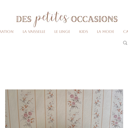
Livraison gratuite dès 80€ d'achats
(France métropolitaine)​
ration
La vaisselle
Le linge
Kids
La Mode
Ca