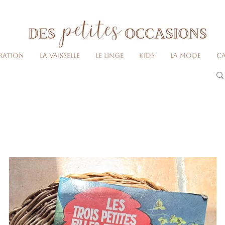
Livraison gratuite dès 80€ d'achats
(France métropolitaine)​
ration
La vaisselle
Le linge
Kids
La Mode
Ca