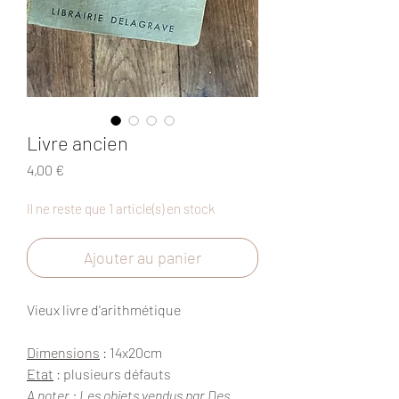
Livre ancien
Prix
4,00 €
Il ne reste que 1 article(s) en stock
Ajouter au panier
Vieux livre d'arithmétique
Dimensions
: 14x20cm
Etat
: plusieurs défauts
A noter : Les objets vendus par Des