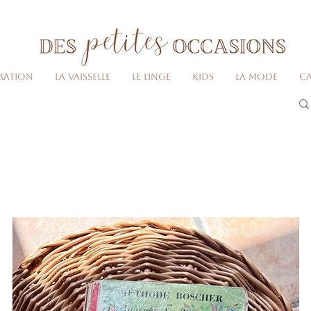
Livraison gratuite dès 80€ d'achats
(France métropolitaine)​
ration
La vaisselle
Le linge
Kids
La Mode
Ca