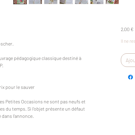
2,00 €
Il ne re
Boscher.
uvrage pédagogique classique destiné à
Ajou
CP.
rix pour le sauver
Des Petites Occasions ne sont pas neufs et
es du temps. Si l'objet présente un défaut
é dans l’annonce.