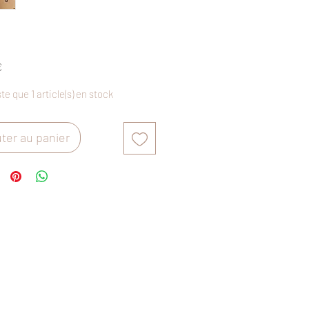
Prix
€
ste que 1 article(s) en stock
ter au panier