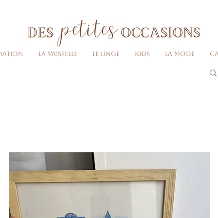
Livraison gratuite dès 80€ d'achats
(France métropolitaine)​
ration
La vaisselle
Le linge
Kids
La Mode
Ca