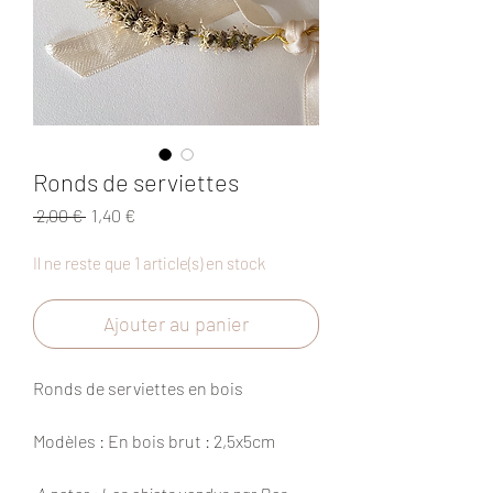
Ronds de serviettes
Prix
Prix
 2,00 € 
1,40 €
original
promotionnel
Il ne reste que 1 article(s) en stock
Ajouter au panier
Ronds de serviettes en bois
Modèles : En bois brut : 2,5x5cm