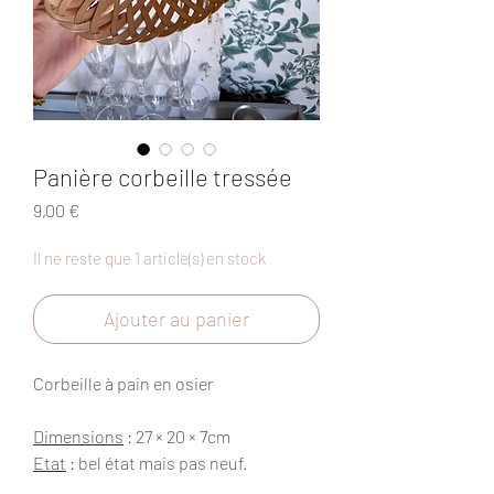
Panière corbeille tressée
Prix
9,00 €
Il ne reste que 1 article(s) en stock
Ajouter au panier
Corbeille à pain en osier
Dimensions
: 27 × 20 × 7cm
Etat
: bel état mais pas neuf.