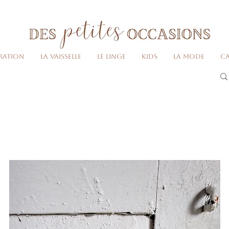
Livraison gratuite dès 80€ d'achats
(France métropolitaine)​
ration
La vaisselle
Le linge
Kids
La Mode
Ca