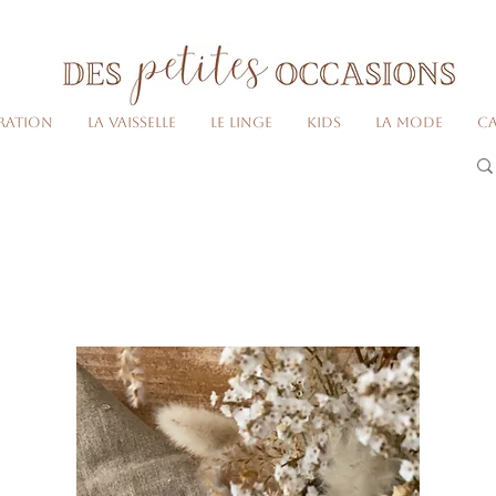
Livraison gratuite dès 80€ d'achats
(France métropolitaine)​
ration
La vaisselle
Le linge
Kids
La Mode
Ca