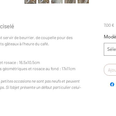
P
 ciselé
7,00 €
Modè
eut servir de beurrier, de coupelle pour des
ts gâteaux à l'heure du café.
Séle
 et rosace : 16,5x10,5cm
s géométriques et rosace au fond : 17x11cm
Ajou
s petites occasions ne sont pas neufs et peuvent
. Si l'objet présente un défaut particulier celui-