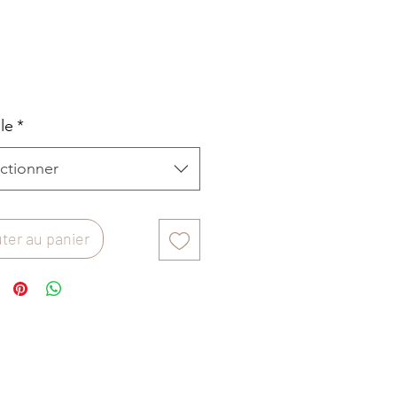
rix
le
*
ctionner
ter au panier