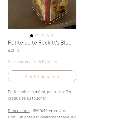
Petite boîte Reckitt's Blue
Prix
5,00 €
Il ne reste que 1 article(s) en stock
Ajouter au panier
Petite boîte en métal, peinture effet
craquelée au toucher.
Dimensions
: 15x10x10cm environ
Etat
: un côté est légèrement tapé. Il y