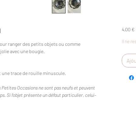
l
4,00 €
Il ne re
 pour ranger des petits objets ou comme
jolie avec une bougie.
Ajou
t une trace de rouille minuscule.
s Petites Occasions ne sont pas neufs et peuvent
. Si l'objet présente un défaut particulier, celui-