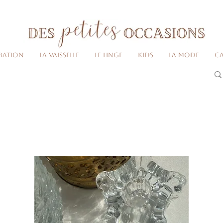
Livraison gratuite dès 80€ d'achats
(France métropolitaine)​
ration
La vaisselle
Le linge
Kids
La Mode
Ca