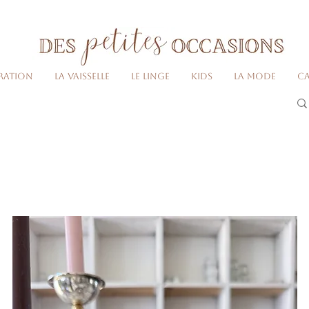
Livraison gratuite dès 80€ d'achats
(France métropolitaine)​
ration
La vaisselle
Le linge
Kids
La Mode
Ca