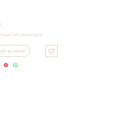
Prix
€
ste que 1 article(s) en stock
ter au panier