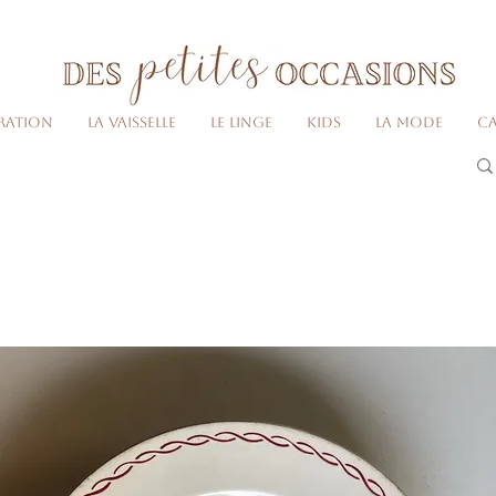
Livraison gratuite dès 80€ d'achats
(France métropolitaine)​
ration
La vaisselle
Le linge
Kids
La Mode
Ca